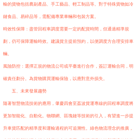
輸的貨物包括農副產品、手工藝品、輕工制品等。對于特殊貨物如冷
鏈食品、易碎品等，需配備專業車輛和包裝方案。
時效性保障：盡管回程車調度需要一定的配貨時間，但通過精準規
劃，仍可保障運輸時效。建議貨主提前預約，以便調度方合理安排車
輛。
風險防控：選擇正規的物流公司或平臺進行合作，簽訂運輸合同，明
確責任劃分。為貨物購買運輸保險，以應對意外損失。
五、未來發展趨勢
隨著智慧物流技術的應用，肇慶四會至荔波貨運專線的回程車調度將
更加智能化、自動化。物聯網、區塊鏈等技術的引入，有望進一步提
升車貨匹配的精準度和運輸過程的可追溯性。綠色物流理念的推廣，