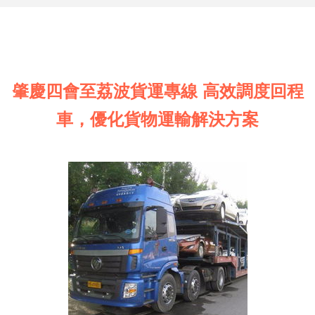
肇慶四會至荔波貨運專線 高效調度回程
車，優化貨物運輸解決方案