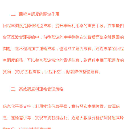
二、回程車調度的關鍵作用
回程車調度是降低物流成本、提升車輛利用率的重要手段。在肇慶四
會至荔波貨運專線中，前往荔波的車輛往往在卸貨后面臨空駛返回的
問題，這不僅增加了運輸成本，也造成了運力浪費。通過專業的回程
車調度服務，可以整合荔波當地的貨源信息，為返程車輛匹配適宜的
貨物，實現“去程滿載，回程不空”，顯著降低整體運費。
三、高效調度與運輸管理策略
信息化平臺支持：利用物流信息平臺，實時發布車輛位置、貨源信
息、運輸需求等，實現車貨智能匹配。通過大數據分析預測貨運高峰