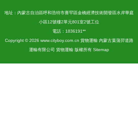
地址：內蒙古自治區呼和浩特市賽罕區金橋經濟技術開發區水岸華庭
小區12號樓2單元801室2號工位
電話：1836191**
Copyright © 2026
www.cityboy.com.cn
貨物運輸
內蒙古葉蒲羿道路
運輸有限公司
貨物運輸
版權所有
Sitemap