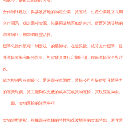
和低谷，提前規劃調度方案。
合作網絡建設：與荔波當地的物流企業、貨運站、生產企業建立長期
合作關系，穩定回程貨源。拓展周邊地區如黔南州、廣西河池等地的
聯運網絡，增加調度靈活性。
標準化操作流程：制定統一的裝卸貨、在途跟蹤、結算支付標準，提
升運輸效率和服務質量。對駕駛員進行定期培訓，確保運輸安全與時
效。
成本控制與報價優化：通過回程車調度，運輸公司可提供更具競爭力
的運費報價。貨主能夠以更低的成本完成貨物運輸，實現雙贏局面。
四、貨物運輸的注意事項
貨物類型適配：根據回程車輛的特性和荔波地區的貨源特點，適宜運