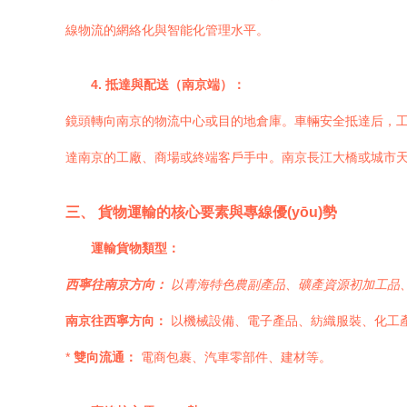
線物流的網絡化與智能化管理水平。
4. 抵達與配送（南京端）：
鏡頭轉向南京的物流中心或目的地倉庫。車輛安全抵達后，工
達南京的工廠、商場或終端客戶手中。南京長江大橋或城市
三、 貨物運輸的核心要素與專線優(yōu)勢
運輸貨物類型：
西寧往南京方向：
以青海特色農副產品、礦產資源初加工品
南京往西寧方向：
以機械設備、電子產品、紡織服裝、化工產
*
雙向流通：
電商包裹、汽車零部件、建材等。