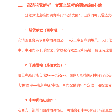
二、 高清視覺解析：貨運全流程的關鍵節(jié)點
雖然無法直接提供實時的“高清大圖”，但我們可以通過
1. 裝貨啟程（西寧端）：
高清圖像會展示西寧物流園區(qū)或工廠倉庫的場景。現代
車。車廂內部干凈整潔，貨物被有效固定和隔離，確保長途
2. 干線運輸（路途實況）：
這是專線的核心環(huán)節(jié)。圖像可能捕捉到車
志和“西寧—南京專線”字樣。車內配備的GPS定位、溫控設
3. 中轉與樞紐操作：
在西安、鄭州等關鍵物流樞紐，可能會有中轉分撥的高清畫面。