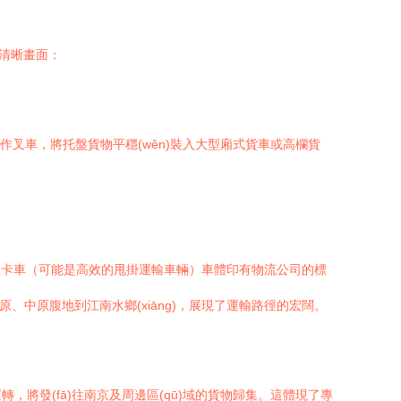
清晰畫面：
叉車，將托盤貨物平穩(wěn)裝入大型廂式貨車或高欄貨
。重型卡車（可能是高效的甩掛運輸車輛）車體印有物流公司的標
中原腹地到江南水鄉(xiāng)，展現了運輸路徑的宏闊。
發(fā)往南京及周邊區(qū)域的貨物歸集。這體現了專