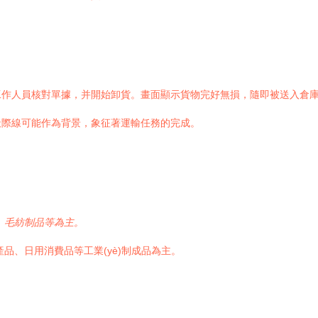
作人員核對單據，并開始卸貨。畫面顯示貨物完好無損，隨即被送入倉庫
天際線可能作為背景，象征著運輸任務的完成。
、毛紡制品等為主。
品、日用消費品等工業(yè)制成品為主。