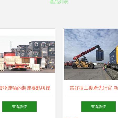
產品列表
貨物運輸的裝運要點與優
當好復工復產先行官 
(yōu)化策略
路一季度貨運量同比
查看詳情
查看詳情