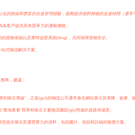
u)化的路線和豐富的在途管理經驗，能夠提供相對精確的送達時間（通常可
能夠為客戶提供具有競爭力的運輸價格。
全程的貨物保險以及實時追蹤系統(tǒng)，共同保障貨物安全。
一站式物流解決方案。
服務商，建議：
寧到南京專線”，正規(guī)的物流公司通常會在網站展示其車隊、倉庫
實地查看”西寧和南京主要物流園區(qū)周邊的道路與場景。
樂意提供展示其運營實力的資料，包括圖片、視頻和詳細的報價方案。