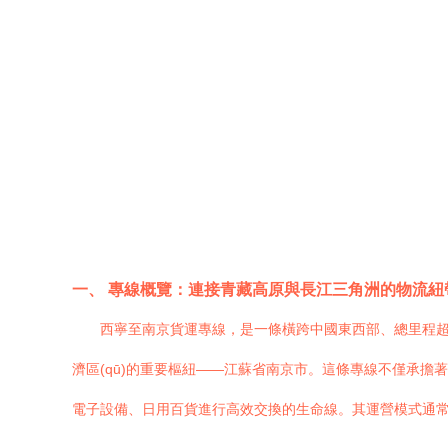
一、 專線概覽：連接青藏高原與長江三角洲的物流紐
西寧至南京貨運專線，是一條橫跨中國東西部、總里程超過
濟區(qū)的重要樞紐——江蘇省南京市。這條專線不僅承擔著
電子設備、日用百貨進行高效交換的生命線。其運營模式通