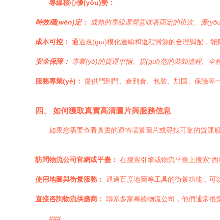
專線核心優(yōu)勢：
時效穩(wěn)定：
成熟的專線運營意味著固定的班次、優(yō
成本可控：
通過規(guī)模化運輸和返程貨源的合理調配，
安全保障：
專業(yè)的貨運車輛、規(guī)范的裝卸流程、
服務專業(yè)：
提供門到門、倉到倉、包裝、加固、保險等
四、 如何獲取真實高清圖片與服務信息
如果您需要查看真實的運輸場景圖片或尋找可靠的貨運
訪問物流公司官網或平臺：
在搜索引擎或物流平臺上搜索“西
使用地圖與街景服務：
通過百度地圖等工具的街景功能，可以“
直接咨詢物流供應商：
聯系多家專線物流公司，他們通常很
###