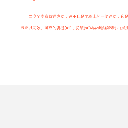
西寧至南京貨運專線，遠不止是地圖上的一條連線，它是流動的
線正以高效、可靠的姿態(tài)，持續(xù)為兩地經濟發(