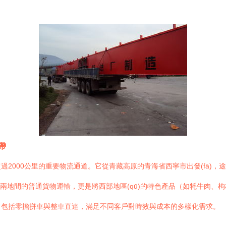
帶
2000公里的重要物流通道。它從青藏高原的青海省西寧市出發(fā)
兩地間的普通貨物運輸，更是將西部地區(qū)的特色產品（如牦牛肉、枸杞
常包括零擔拼車與整車直達，滿足不同客戶對時效與成本的多樣化需求。