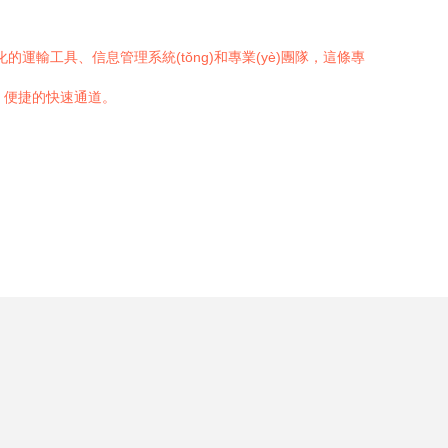
的運輸工具、信息管理系統(tǒng)和專業(yè)團隊，這條專
全、便捷的快速通道。