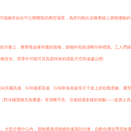
文字描繪并結合可公開獲取的典型場景，為您勾勒出這條專線上貨物運輸的
化的月臺上，整齊堆放著待運的貨物，貨物外包裝清晰印有標識。工人們操作
運輸安全。背景中可能可見高原特有的湛藍天空與遠處山巒。
隊行駛在G6京藏高速、G30連霍高速、G36寧洛高速等主干道上的壯觀景象
備（對冷鏈貨物尤為重要）等清晰可見。沿途經過多樣的地貌——從黃土高原、
大型分撥中心內，貨物通過掃描槍快速識別分揀，自動化傳送帶高效運轉，將