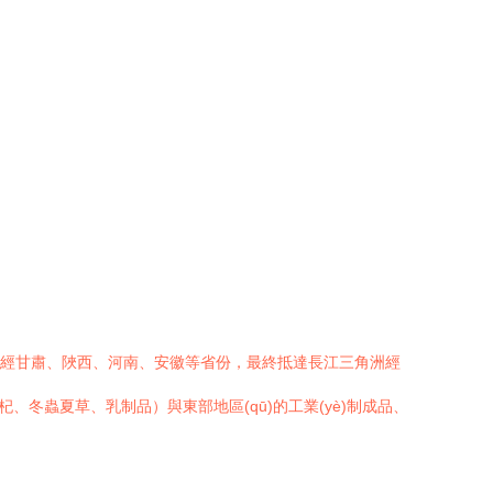
，途經甘肅、陜西、河南、安徽等省份，最終抵達長江三角洲經
、冬蟲夏草、乳制品）與東部地區(qū)的工業(yè)制成品、